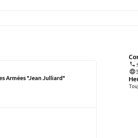
C
s Armées "Jean Julliard"
H
Tou