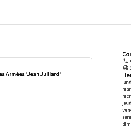
C
s Armées "Jean Julliard"
H
lund
mar
mer
jeud
ven
sam
dim