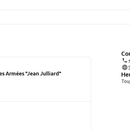
C
s Armées "Jean Julliard"
H
Tou