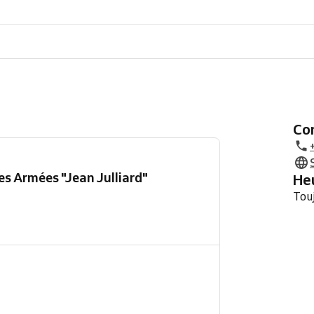
C
s Armées "Jean Julliard"
H
Tou